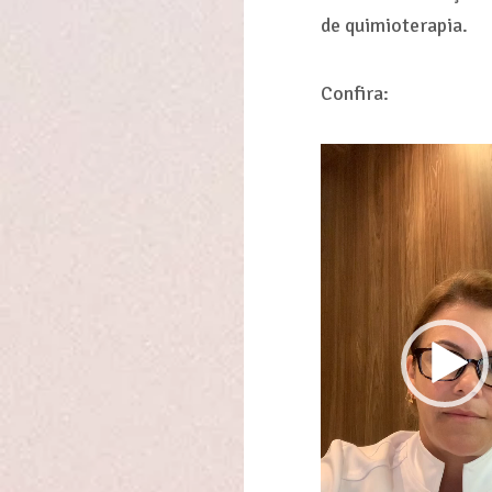
de quimioterapia.
Confira:
Tocador
de
vídeo