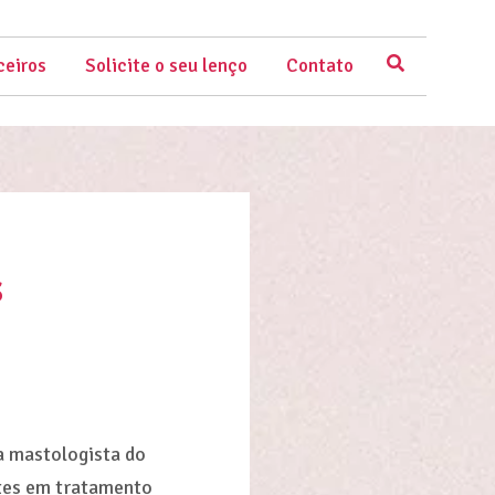
ceiros
Solicite o seu lenço
Contato
s
a mastologista do
ntes em tratamento